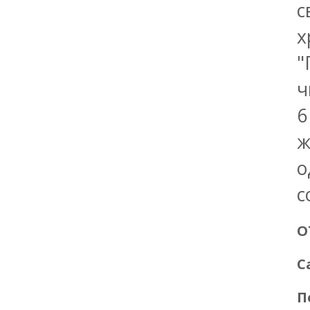
с
х
"
ч
6
ж
о
с
О
С
П