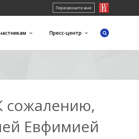
Перезвоните мне
частникам
Пресс-центр
К сожалению,
ней Евфимией