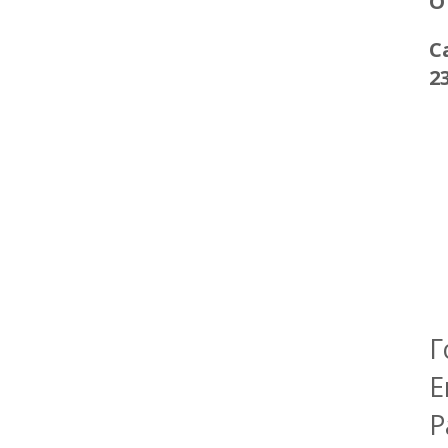
О
С
2
Г
Е
Р