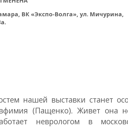
ТМЕНЕНА
амара, ВК «Экспо-Волга», ул. Мичурина,
3а.
остем нашей выставки станет ос
вфимия (Пащенко). Живет она н
аботает неврологом в моско