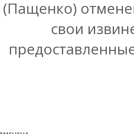
(Пащенко) отмене
свои извин
предоставленные