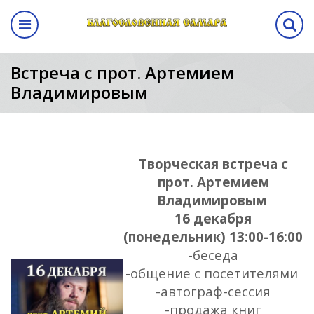
Назад
авная выставка
ма
кам
ентр
Программа
Встреча с прот. Артемием
Владимировым
выставки
а выставки
вание стенда
лиз
Программа выставки
вение
ма
Творческая встреча с
а
прот. Артемием
Владимировым
аботы
16 декабря
(понедельник) 13:00-16:00
манда
-беседа
-общение с посетителями
ы
-автограф-сессия
-продажа книг