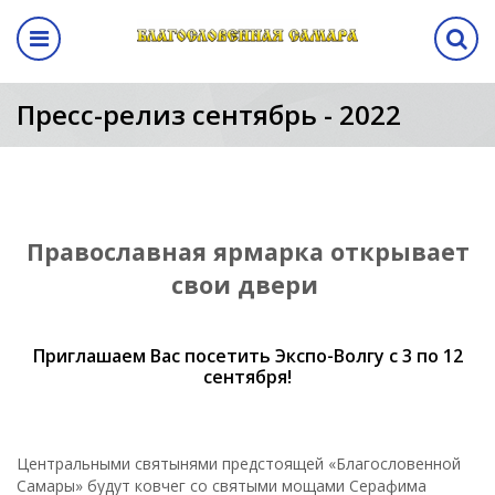
Назад
авная выставка
ма
кам
ентр
Программа
Пресс-релиз сентябрь - 2022
выставки
а выставки
вание стенда
лиз
Программа выставки
вение
ма
Православная ярмарка открывает
а
свои двери
аботы
Приглашаем Вас посетить Экспо-Волгу с 3 по 12
манда
сентября!
ы
Центральными святынями предстоящей «Благословенной
Самары» будут ковчег со святыми мощами Серафима