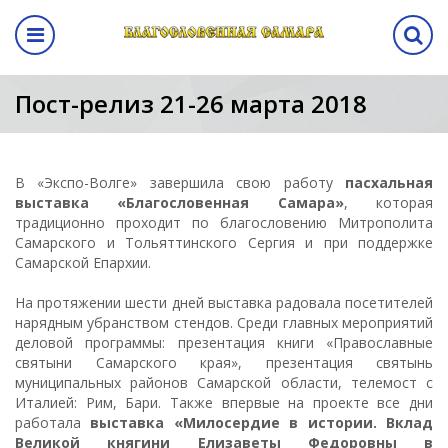
Назад
авная выставка
ма
кам
ентр
Программа
Пост-релиз 21-26 марта 2018
выставки
а выставки
вание стенда
лиз
Программа выставки
вение
ма
В «Экспо-Волге» завершила свою работу
пасхальная
выставка «Благословенная Самара»
, которая
традиционно проходит по благословению Митрополита
а
Самарского и Тольяттинского Сергия и при поддержке
Самарской Епархии.
аботы
На протяжении шести дней выставка радовала посетителей
нарядным убранством стендов. Среди главных мероприятий
манда
деловой программы: презентация книги «Православные
святыни Самарского края», презентация святынь
муниципальных районов Самарской области, телемост с
ы
Италией: Рим, Бари. Также впервые на проекте все дни
работала
выставка «Милосердие в истории. Вклад
Великой княгини Елизаветы Федоровны в