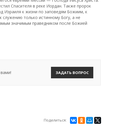
егося евреями Мессии — Господа Иисуса Христа.
стил Спасителя в реке Иордан. Также пророк
д Израиля к жизни по заповедям Божиим, к
 к служению только истинному Богу, а не
самым значимым праведником после Божией
 вами!
ЗАДАТЬ ВОПРОС
Поделиться: