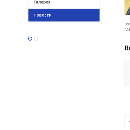
Галерея
Новости
яз
Ма
В