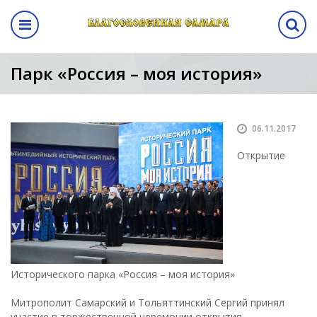
Назад
авная выставка
ма
кам
ентр
Программа
Парк «Россия – моя история»
выставки
а выставки
вание стенда
лиз
Программа выставки
вение
ма
06.11.2017
Открытие
а
аботы
манда
Исторического парка «Россия – моя история»
ы
Митрополит Самарский и Тольяттинский Сергий принял
участие в торжественной церемонии открытия