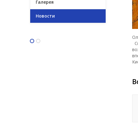
Галерея
Новости
Ол
Св
во
вп
Ки
В