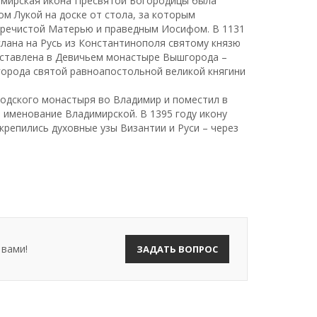
мирская икона Пресвятой Богородицы была
ом Лукой на доске от стола, за которым
пречистой Матерью и праведным Иосифом. В 1131
слана на Русь из Константинополя святому князю
оставлена в Девичьем монастыре Вышгорода –
города святой равноапостольной великой княгини
родского монастыря во Владимир и поместил в
 именование Владимирской. В 1395 году икону
репились духовные узы Византии и Руси – через
 вами!
ЗАДАТЬ ВОПРОС