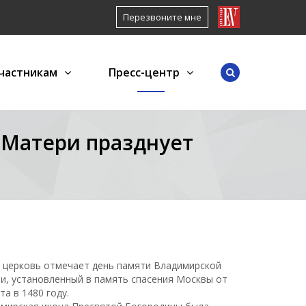
Перезвоните мне
частникам
Пресс-центр
Матери празднует
я церковь отмечает день памяти Владимирской
и, установленный в память спасения Москвы от
а в 1480 году.