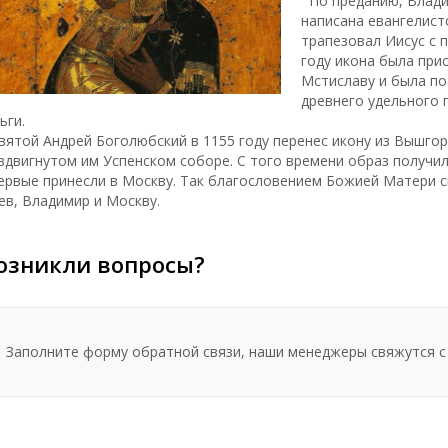
По преданию, Влади
написана евангелист
трапезовал Иисус с 
году икона была при
Мстиславу и была п
древнего удельного 
ьги.
ятой Андрей Боголюбский в 1155 году перенес икону из Вышго
здвигнутом им Успенском соборе. С того времени образ получил
ервые принесли в Москву. Так благословением Божией Матери ск
ев, Владимир и Москву.
озникли вопросы?
Заполните форму обратной связи, наши менеджеры свяжутся с