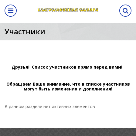
Назад
авная выставка
ма
кам
ентр
Программа
Участники
выставки
а выставки
вание стенда
лиз
Программа выставки
вение
ма
Друзья!
Список участников прямо перед вами!
а
Обращаем Ваше внимание, что в списке участников
аботы
могут быть изменения и дополнения!
манда
В данном разделе нет активных элементов
ы