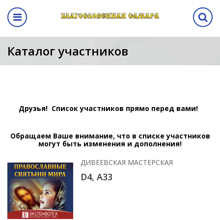
Назад
авная выставка
ма
кам
ентр
Программа
Каталог участников
выставки
а выставки
вание стенда
лиз
Программа выставки
вение
ма
Друзья!
Список участников прямо перед вами!
а
Обращаем Ваше внимание, что в списке участников
аботы
могут быть изменения и дополнения!
ДИВЕЕВСКАЯ МАСТЕРСКАЯ
манда
D4, А33
ы