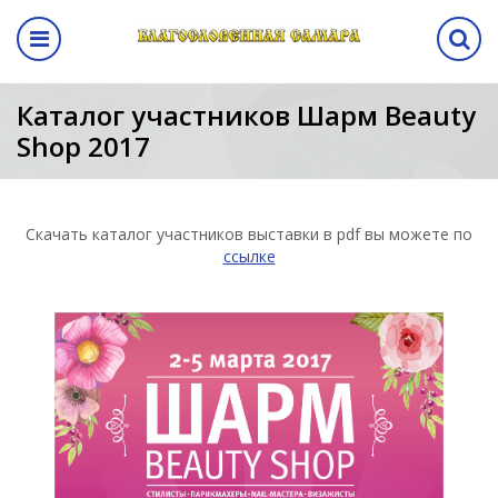
Назад
авная выставка
ма
кам
ентр
Программа
Каталог участников Шарм Beauty
Shop 2017
выставки
а выставки
вание стенда
лиз
Программа выставки
вение
ма
Скачать каталог участников выставки в pdf вы можете по
ссылке
а
аботы
манда
ы