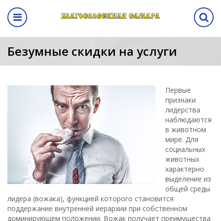
Назад
авная выставка
ма
кам
ентр
Программа
Безумные скидки на услуги
выставки
а выставки
вание стенда
лиз
Программа выставки
вение
ма
Первые
признаки
лидерства
а
наблюдаются
в животном
мире. Для
аботы
социальных
животных
манда
характерно
выделение из
общей среды
ы
лидера (вожака), функцией которого становится
поддержание внутренней иерархии при собственном
доминирующем положении. Вожак получает преимущества