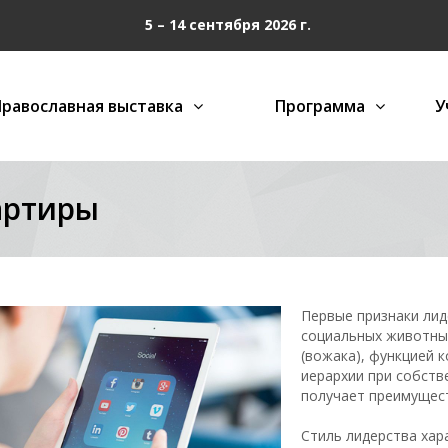
5 – 14 сентября 2026 г.
Православная выставка
Программа
У
артиры
Первые признаки ли
социальных животны
(вожака), функцией 
иерархии при собст
получает преимущест
Стиль лидерства хар