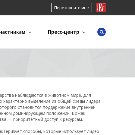
Перезвоните мне
частникам
Пресс-центр
дерства наблюдаются в животном мире. Для
х характерно выделение из общей среды лидера
которого становится поддержание внутренней
венном доминирующем положении. Вожак
ва — приоритетный доступ к ресурсам.
актеризует способы, которые использует лидер