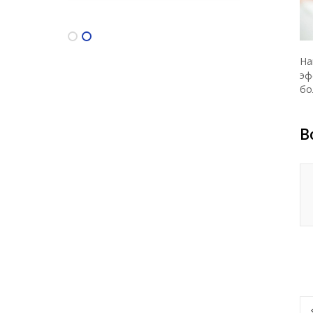
На
эф
бо
В