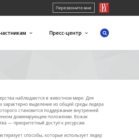
Перезвоните мне
частникам
Пресс-центр
дерства наблюдаются в животном мире. Для
х характерно выделение из общей среды лидера
которого становится поддержание внутренней
венном доминирующем положении. Вожак
ва — приоритетный доступ к ресурсам.
актеризует способы, которые использует лидер