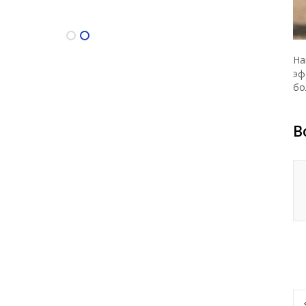
На
эф
бо
В