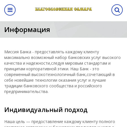
Назад
авная выставка
ма
кам
ентр
Программа
Информация
выставки
а выставки
вание стенда
лиз
Программа выставки
вение
ма
Миссия Банка - предоставлять каждому клиенту
максимально возможный набор банковских услуг высокого
качества и надежности,следуя мировым стандартам и
а
принципам корпоративной этики. Наш Банк - это
современный высокотехнологичный банк,сочетающий в
себе новейшие технологии оказания услуг и лучшие
аботы
традиции банковского сообщества и российского
предпринимательства.
манда
Индивидуальный подход
ы
Наша цель — предоставление каждому клиенту полного