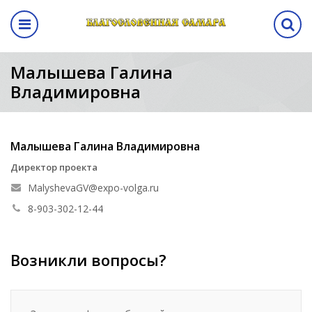
Назад
авная выставка
ма
кам
ентр
Программа
Малышева Галина
Владимировна
выставки
а выставки
вание стенда
лиз
Программа выставки
вение
ма
Малышева Галина Владимировна
а
Директор проекта
MalyshevaGV@expo-volga.ru
аботы
8-903-302-12-44
манда
Возникли вопросы?
ы