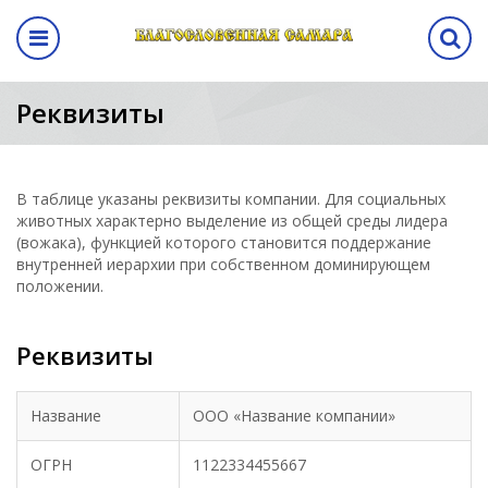
Назад
авная выставка
ма
кам
ентр
Программа
Реквизиты
выставки
а выставки
вание стенда
лиз
Программа выставки
вение
ма
В таблице указаны реквизиты компании. Для социальных
животных характерно выделение из общей среды лидера
(вожака), функцией которого становится поддержание
а
внутренней иерархии при собственном доминирующем
положении.
аботы
Реквизиты
манда
Название
ООО «Название компании»
ы
ОГРН
1122334455667