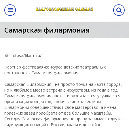
Назад
авная выставка
ма
кам
ентр
Программа
Самарская филармония
выставки
а выставки
вание стенда
лиз
Программа выставки
вение
ма
https://filarm.ru/
а
Партнер фестиваля-конкурса детских театральных
постановок - Самарская филармония
аботы
Самарская филармония - не просто точка на карте города,
но и любимое место встречи с искусством. Из года в год
Самарская филармония растет и развивается: улучшается
манда
организация концертов, творческие коллективы
филармонии совершенствуют свое мастерство, а имена
ы
приезжих звезд приобретают все большие масштабы.
Сегодня Самарская филармония по праву занимает одну из
лидирующих позиций в России, храня и достойно