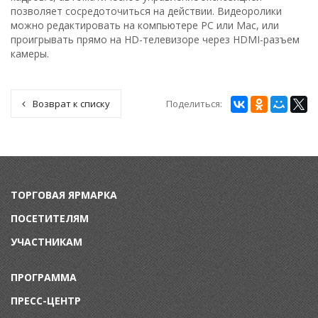
позволяет сосредоточиться на действии. Видеоролики
можно редактировать на компьютере PC или Mac, или
проигрывать прямо на HD-телевизоре через HDMI-разъем
камеры.
Поделиться:
Возврат к списку
ТОРГОВАЯ ЯРМАРКА
ПОСЕТИТЕЛЯМ
УЧАСТНИКАМ
ПРОГРАММА
ПРЕСС-ЦЕНТР